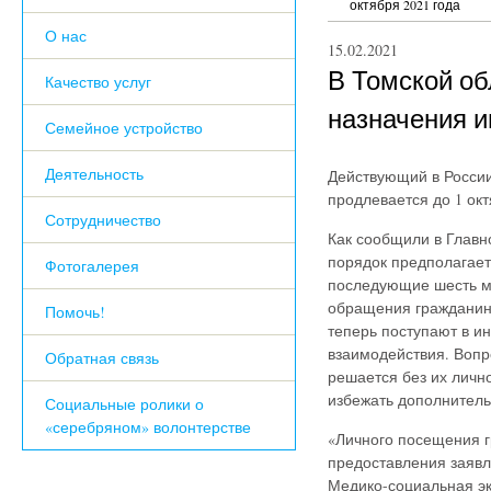
октября 2021 года
О нас
15.02.2021
В Томской о
Качество услуг
назначения и
Семейное устройство
Деятельность
Действующий в Росси
продлевается до 1 окт
Сотрудничество
Как сообщили в Глав
порядок предполагает
Фотогалерея
последующие шесть ме
обращения граждани
Помочь!
теперь поступают в и
взаимодействия. Вопр
Обратная связь
решается без их личн
избежать дополнител
Социальные ролики о
«серебряном» волонтерстве
«Личного посещения 
предоставления заяв
Медико-социальная
эк