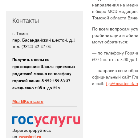
направления на
меди
в бюро МСЭ медицинс
Томской области Вяче
Контакты
По всем вопросам уст
г. Томск,
реабилитации и абили
пер. Басандайский шестой, д.1
могут обратиться:
тел. (3822)-42-47-04
— по телефону Горяче
600 (пн.-пт.: с 8:30 до 1
Получить ответы по
прохождению Школы приемных
— направив свои обращ
родителей можно по телефону
официальный сайт Г
горячей линии 8-952-159-63-37
e-mail
:
fgu@mse.tomsk.r
ежедневно с 08 ч. до 22 ч.
Мы ВКонтакте
Зарегистрируйтесь
gosuslugi.ru
на